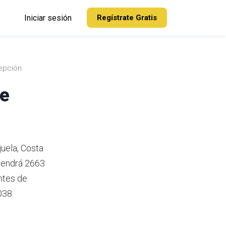
Iniciar sesión
Regístrate Gratis
epción
de
uela, Costa
tendrá 2663
ntes de
038.