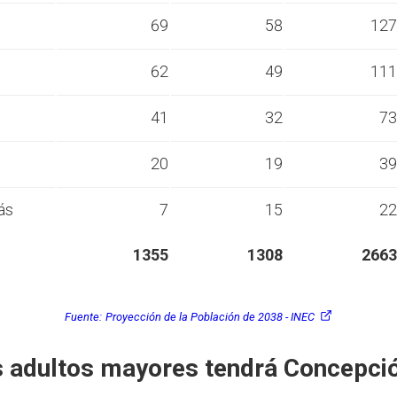
s
69
58
127
s
62
49
111
s
41
32
73
s
20
19
39
ás
7
15
22
1355
1308
2663
Fuente:
Proyección de la Población de 2038 - INEC
 adultos mayores tendrá Concepci