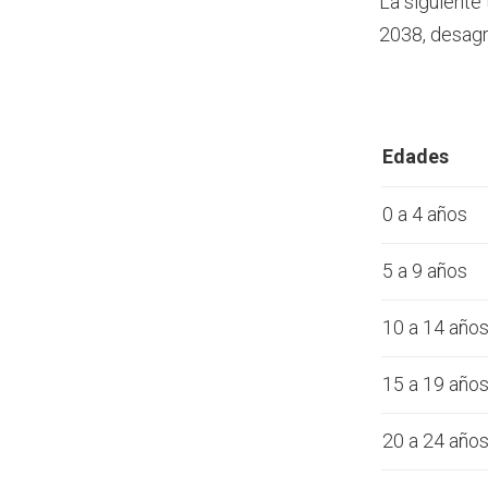
La siguiente
2038, desagr
Edades
0 a 4 años
5 a 9 años
10 a 14 año
15 a 19 año
20 a 24 año