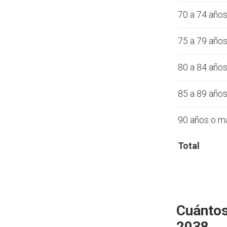
70 a 74 año
75 a 79 año
80 a 84 año
85 a 89 año
90 años o m
Total
Cuántos
2038