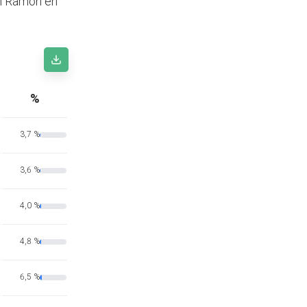
an Ramón en
%
3,7 %
3,6 %
4,0 %
4,8 %
6,5 %