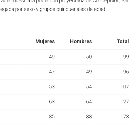
 tabla muestra la población proyectada de Concepción, S
egada por sexo y grupos quinquenales de edad.
Mujeres
Hombres
Total
49
50
99
47
49
96
s
53
54
107
s
63
64
127
s
85
88
173