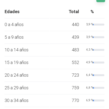
Edades
Total
%
0 a 4 años
440
3,9 %
5 a 9 años
439
3,9 %
10 a 14 años
483
4,3 %
15 a 19 años
552
4,9 %
20 a 24 años
723
6,4 %
25 a 29 años
759
6,8 %
30 a 34 años
770
6,9 %