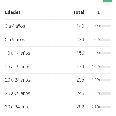
Edades
Total
%
0 a 4 años
140
3,6 %
5 a 9 años
139
3,6 %
10 a 14 años
156
4,0 %
15 a 19 años
179
4,6 %
20 a 24 años
235
6,0 %
25 a 29 años
245
6,3 %
30 a 34 años
252
6,5 %