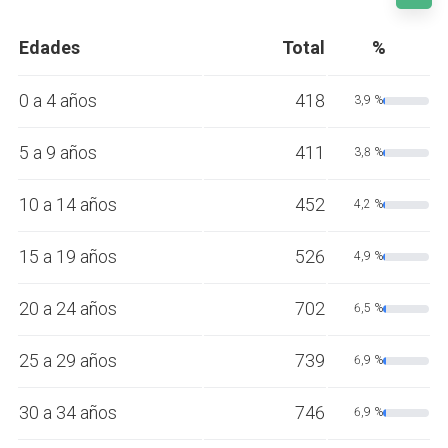
Edades
Total
%
0 a 4 años
418
3,9 %
5 a 9 años
411
3,8 %
10 a 14 años
452
4,2 %
15 a 19 años
526
4,9 %
20 a 24 años
702
6,5 %
25 a 29 años
739
6,9 %
30 a 34 años
746
6,9 %