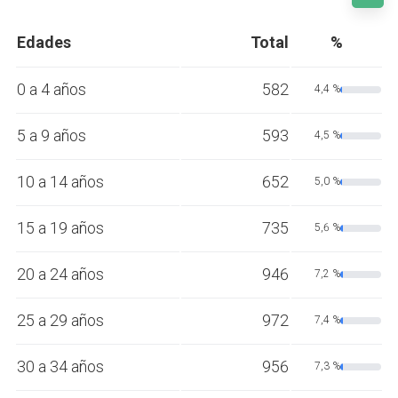
Edades
Total
%
0 a 4 años
582
4,4 %
5 a 9 años
593
4,5 %
10 a 14 años
652
5,0 %
15 a 19 años
735
5,6 %
20 a 24 años
946
7,2 %
25 a 29 años
972
7,4 %
30 a 34 años
956
7,3 %