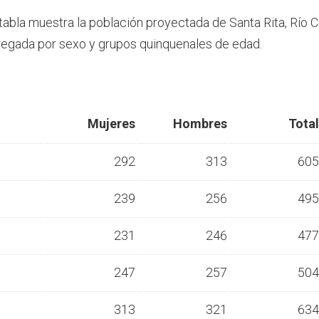
 tabla muestra la población proyectada de Santa Rita, Río 
egada por sexo y grupos quinquenales de edad.
Mujeres
Hombres
Total
292
313
605
239
256
495
s
231
246
477
s
247
257
504
s
313
321
634