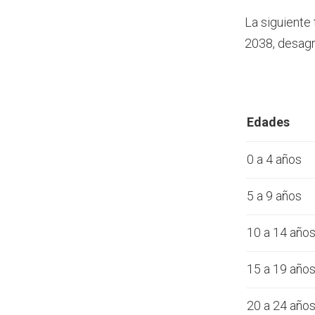
La siguiente
2038, desagr
Edades
0 a 4 años
5 a 9 años
10 a 14 año
15 a 19 año
20 a 24 año