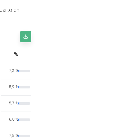
Cuarto en
%
7,2 %
5,9 %
5,7 %
6,0 %
7,5 %