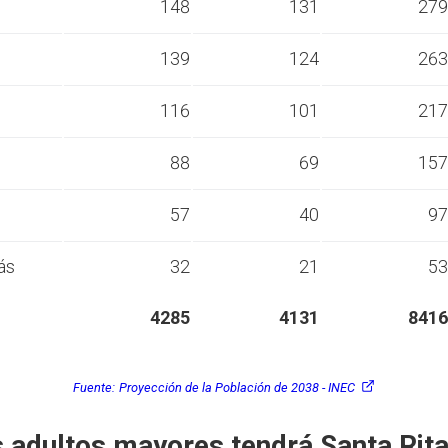
s
148
131
279
s
139
124
263
s
116
101
217
s
88
69
157
s
57
40
97
ás
32
21
53
4285
4131
8416
Fuente:
Proyección de la Población de 2038 - INEC
 adultos mayores tendrá Santa Rita