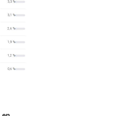
3,3 %
3,1 %
2,6 %
1,9 %
1,2 %
0,6 %
 en