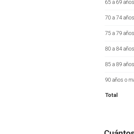
65 a 69 año
70 a 74 año
75 a 79 año
80 a 84 año
85 a 89 año
90 años o m
Total
Cuántos