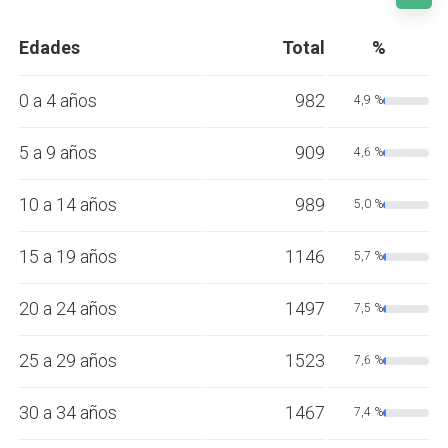
Edades
Total
%
0 a 4 años
982
4,9 %
5 a 9 años
909
4,6 %
10 a 14 años
989
5,0 %
15 a 19 años
1146
5,7 %
20 a 24 años
1497
7,5 %
25 a 29 años
1523
7,6 %
30 a 34 años
1467
7,4 %