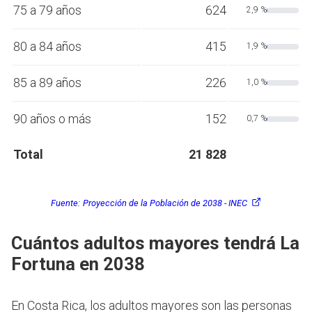
75 a 79 años
624
2,9 %
80 a 84 años
415
1,9 %
85 a 89 años
226
1,0 %
90 años o más
152
0,7 %
Total
21 828
Fuente:
Proyección de la Población de 2038 - INEC
Cuántos adultos mayores tendrá La
Fortuna en 2038
En Costa Rica, los adultos mayores son las personas