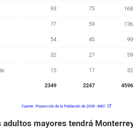
s
93
75
168
s
77
59
136
s
54
45
99
s
32
27
59
ás
15
17
32
2349
2247
4596
Fuente:
Proyección de la Población de 2038 - INEC
 adultos mayores tendrá Monterrey