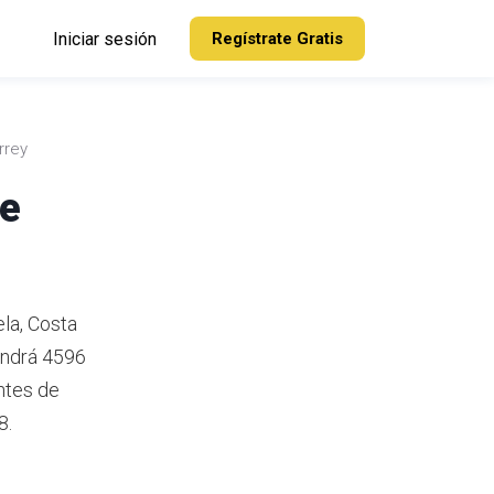
Iniciar sesión
Regístrate Gratis
rrey
de
ela, Costa
endrá 4596
ntes de
8.