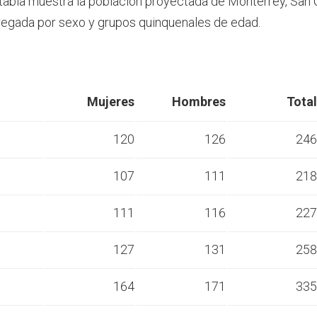
 tabla muestra la población proyectada de Monterrey, San 
egada por sexo y grupos quinquenales de edad.
Mujeres
Hombres
Total
120
126
246
107
111
218
s
111
116
227
s
127
131
258
s
164
171
335