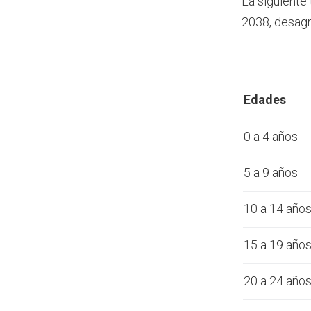
La siguiente
2038, desagr
Edades
0 a 4 años
5 a 9 años
10 a 14 año
15 a 19 año
20 a 24 año