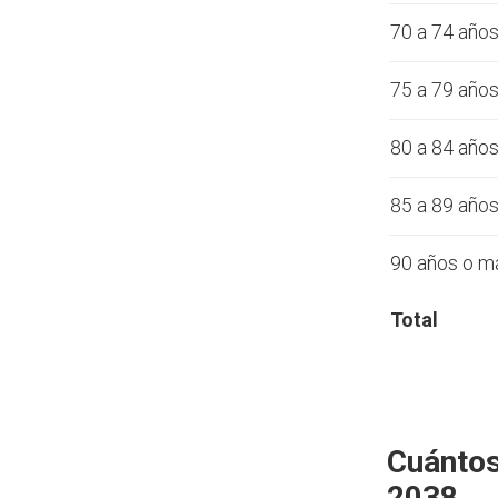
70 a 74 año
75 a 79 año
80 a 84 año
85 a 89 año
90 años o m
Total
Cuántos
2038