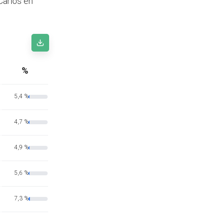
Carlos en
%
5,4 %
4,7 %
4,9 %
5,6 %
7,3 %