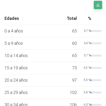
Edades
Total
%
0 a 4 años
65
3,7 %
5 a 9 años
60
3,4 %
10 a 14 años
65
3,7 %
15 a 19 años
73
4,2 %
20 a 24 años
97
5,5 %
25 a 29 años
102
5,8 %
30 a 34 años
106
6,0 %