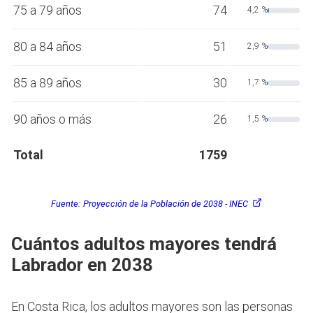
75 a 79 años
74
4,2 %
80 a 84 años
51
2,9 %
85 a 89 años
30
1,7 %
90 años o más
26
1,5 %
Total
1759
Fuente:
Proyección de la Población de 2038 - INEC
Cuántos adultos mayores tendrá
Labrador en 2038
En Costa Rica, los adultos mayores son las personas