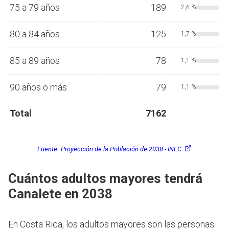
75 a 79 años
189
2,6 %
80 a 84 años
125
1,7 %
85 a 89 años
78
1,1 %
90 años o más
79
1,1 %
Total
7162
Fuente:
Proyección de la Población de 2038 - INEC
Cuántos adultos mayores tendrá
Canalete en 2038
En Costa Rica, los adultos mayores son las personas