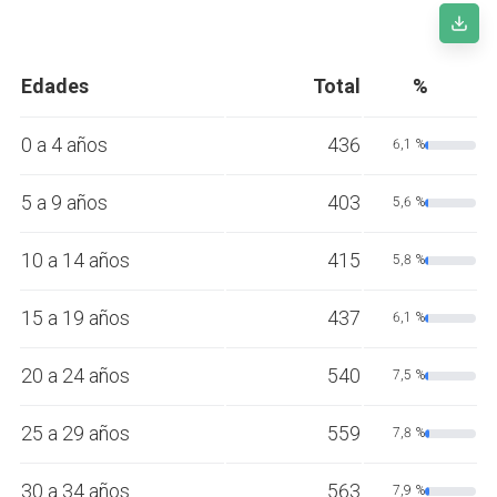
Edades
Total
%
0 a 4 años
436
6,1 %
5 a 9 años
403
5,6 %
10 a 14 años
415
5,8 %
15 a 19 años
437
6,1 %
20 a 24 años
540
7,5 %
25 a 29 años
559
7,8 %
30 a 34 años
563
7,9 %