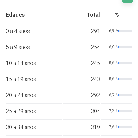
Edades
Total
%
0 a 4 años
291
6,9 %
5 a 9 años
254
6,0 %
10 a 14 años
245
5,8 %
15 a 19 años
243
5,8 %
20 a 24 años
292
6,9 %
25 a 29 años
304
7,2 %
30 a 34 años
319
7,6 %