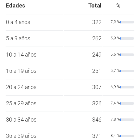
Edades
Total
%
0 a 4 años
322
7,3 %
5 a 9 años
262
5,9 %
10 a 14 años
249
5,6 %
15 a 19 años
251
5,7 %
20 a 24 años
307
6,9 %
25 a 29 años
326
7,4 %
30 a 34 años
346
7,8 %
35 a 39 años
371
8,4 %