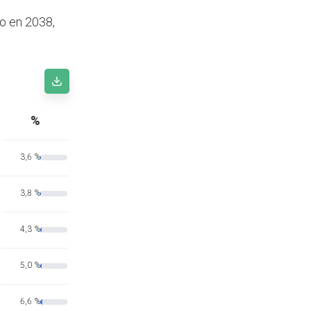
go en 2038,
%
3,6 %
3,8 %
4,3 %
5,0 %
6,6 %