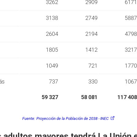
s
3262
2909
6171
s
3138
2749
5887
s
2604
2194
4798
s
1805
1412
3217
s
1049
721
1770
ás
737
330
1067
59 327
58 081
117 408
Fuente:
Proyección de la Población de 2038 - INEC
 adultos mayores tendrá La Unión 