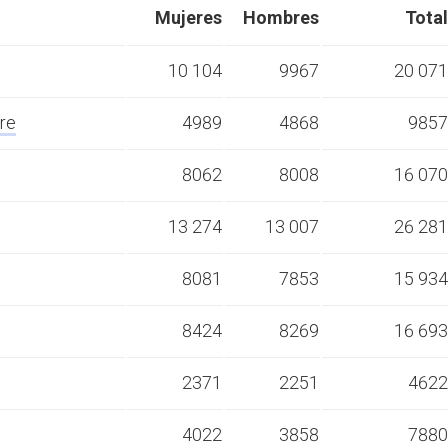
Mujeres
Hombres
Total
10 104
9967
20 071
re
4989
4868
9857
8062
8008
16 070
13 274
13 007
26 281
8081
7853
15 934
8424
8269
16 693
2371
2251
4622
4022
3858
7880