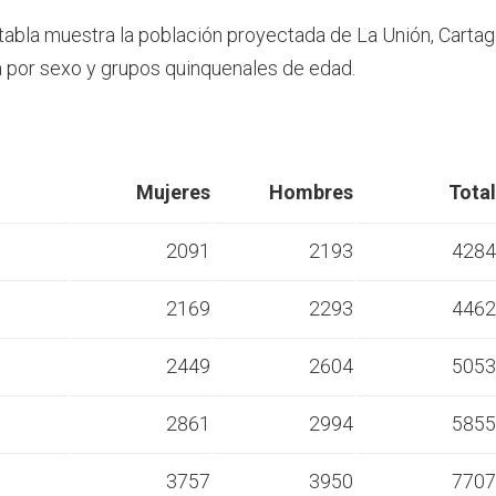
 tabla muestra la población proyectada de La Unión, Carta
por sexo y grupos quinquenales de edad.
Mujeres
Hombres
Total
2091
2193
4284
2169
2293
4462
s
2449
2604
5053
s
2861
2994
5855
s
3757
3950
7707