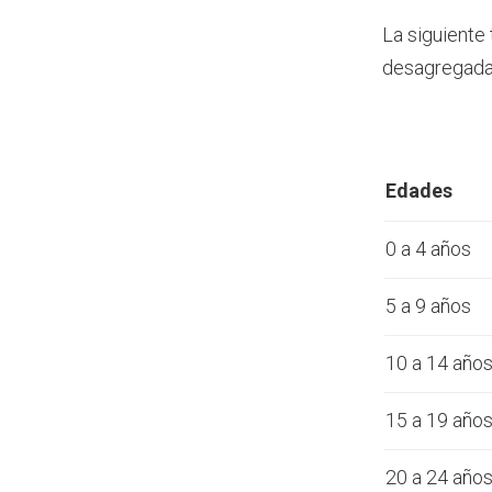
La siguiente
desagregada 
Edades
0 a 4 años
5 a 9 años
10 a 14 año
15 a 19 año
20 a 24 año