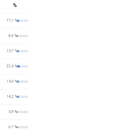
%
17,1 %
8,4 %
13,7 %
22,4 %
13,6 %
14,2 %
3,9 %
6,7 %