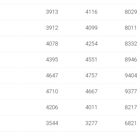
s
3913
4116
8029
s
3912
4099
8011
s
4078
4254
8332
s
4395
4551
8946
s
4647
4757
9404
s
4710
4667
9377
s
4206
4011
8217
s
3544
3277
6821