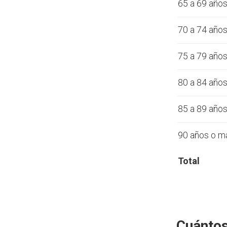
65 a 69 año
70 a 74 año
75 a 79 año
80 a 84 año
85 a 89 año
90 años o m
Total
Cuántos