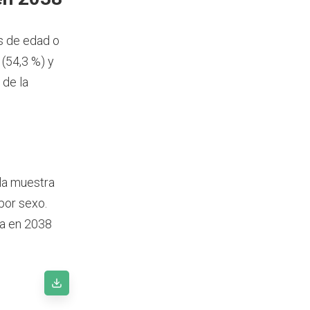
s de edad o
(54,3 %) y
 de la
bla muestra
por sexo.
da en 2038