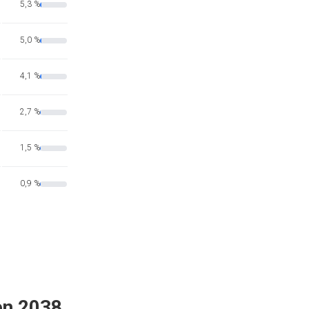
5,3 %
5,0 %
4,1 %
2,7 %
1,5 %
0,9 %
en 2038