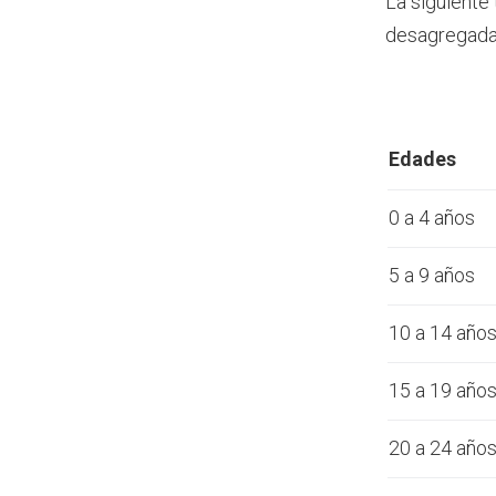
La siguiente
desagregada 
Edades
0 a 4 años
5 a 9 años
10 a 14 año
15 a 19 año
20 a 24 año