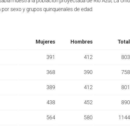
 tabla muestra la población proyectada de Río Azul, La Uni
por sexo y grupos quinquenales de edad.
Mujeres
Hombres
Total
391
412
803
368
390
758
s
389
412
801
s
438
452
890
s
564
580
1144