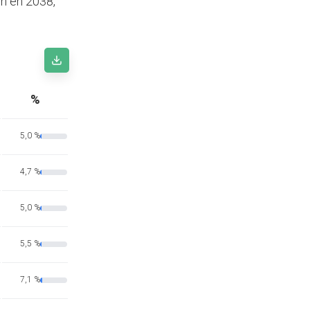
ón en 2038,
%
5,0 %
4,7 %
5,0 %
5,5 %
7,1 %