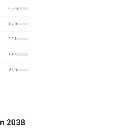
4,3 %
3,5 %
2,2 %
1,1 %
0,6 %
en 2038