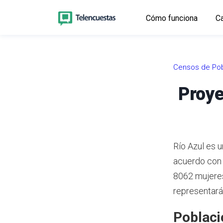
Cómo funciona
Ca
Censos de Pob
Proye
Río Azul es u
acuerdo con
8062 mujeres
representará
Poblaci