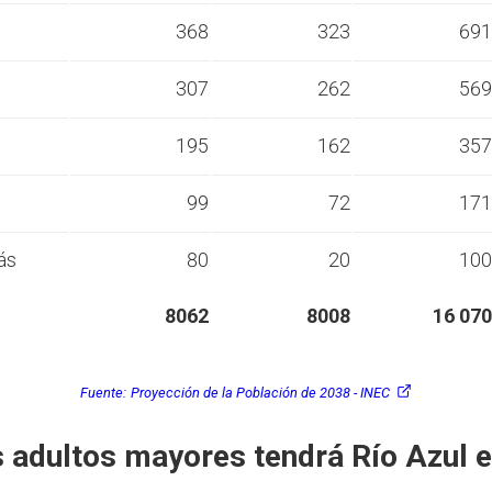
s
368
323
691
s
307
262
569
s
195
162
357
s
99
72
171
ás
80
20
100
8062
8008
16 070
Fuente:
Proyección de la Población de 2038 - INEC
 adultos mayores tendrá Río Azul 