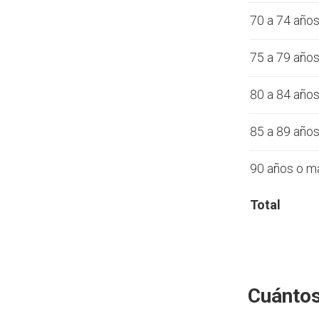
70 a 74 año
75 a 79 año
80 a 84 año
85 a 89 año
90 años o m
Total
Cuántos