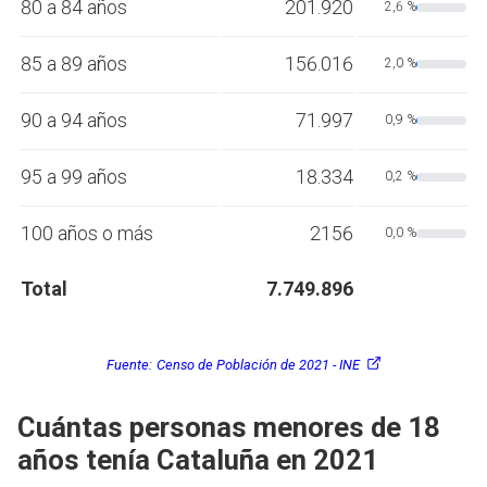
80 a 84 años
201.920
2,6 %
85 a 89 años
156.016
2,0 %
90 a 94 años
71.997
0,9 %
95 a 99 años
18.334
0,2 %
100 años o más
2156
0,0 %
Total
7.749.896
Fuente:
Censo de Población de 2021 - INE
Cuántas personas menores de 18
años tenía Cataluña en 2021