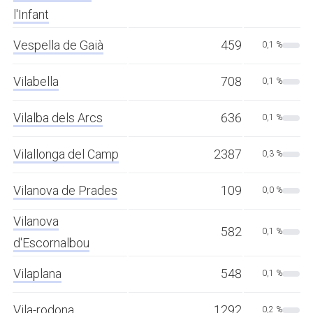
l'Infant
Vespella de Gaià
459
0,1 %
Vilabella
708
0,1 %
Vilalba dels Arcs
636
0,1 %
Vilallonga del Camp
2387
0,3 %
Vilanova de Prades
109
0,0 %
Vilanova
582
0,1 %
d'Escornalbou
Vilaplana
548
0,1 %
Vila-rodona
1292
0,2 %