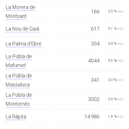
La Morera de
166
0,0 %
Montsant
La Nou de Gaià
617
0,1 %
La Palma d'Ebre
334
0,0 %
La Pobla de
4044
0,5 %
Mafumet
La Pobla de
341
0,0 %
Massaluca
La Pobla de
3002
0,4 %
Montornès
La Ràpita
14.986
1,8 %