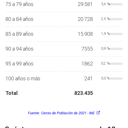
75 a 79 años
29.581
3,6 %
80 a 84 años
20.728
2,5 %
85 a 89 años
15.908
1,9 %
90 a 94 años
7555
0,9 %
95 a 99 años
1862
0,2 %
100 años o más
241
0,0 %
Total
823.435
Fuente:
Censo de Población de 2021 - INE