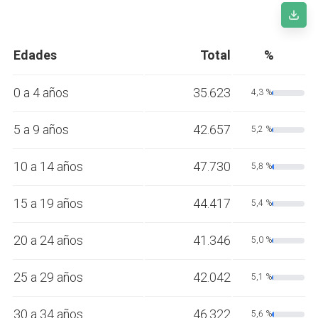
Edades
Total
%
0 a 4 años
35.623
4,3 %
5 a 9 años
42.657
5,2 %
10 a 14 años
47.730
5,8 %
15 a 19 años
44.417
5,4 %
20 a 24 años
41.346
5,0 %
25 a 29 años
42.042
5,1 %
30 a 34 años
46.322
5,6 %