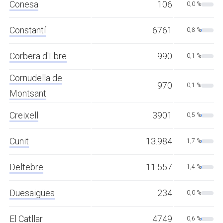
Conesa
106
0,0 %
Constantí
6761
0,8 %
Corbera d'Ebre
990
0,1 %
Cornudella de
970
0,1 %
Montsant
Creixell
3901
0,5 %
Cunit
13.984
1,7 %
Deltebre
11.557
1,4 %
Duesaigües
234
0,0 %
El Catllar
4749
0,6 %