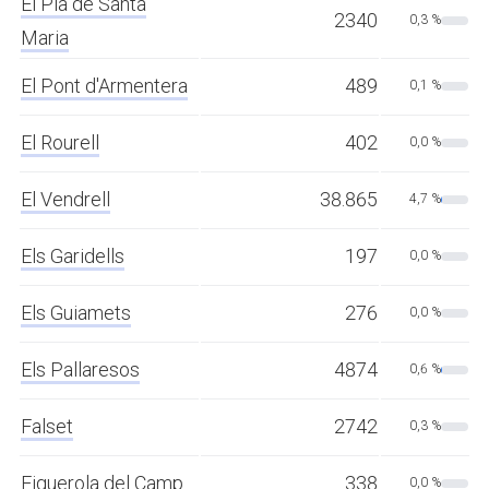
El Pla de Santa
2340
0,3 %
Maria
El Pont d'Armentera
489
0,1 %
El Rourell
402
0,0 %
El Vendrell
38.865
4,7 %
Els Garidells
197
0,0 %
Els Guiamets
276
0,0 %
Els Pallaresos
4874
0,6 %
Falset
2742
0,3 %
Figuerola del Camp
338
0,0 %