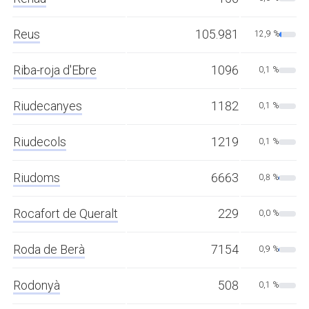
Reus
105.981
12,9 %
Riba-roja d'Ebre
1096
0,1 %
Riudecanyes
1182
0,1 %
Riudecols
1219
0,1 %
Riudoms
6663
0,8 %
Rocafort de Queralt
229
0,0 %
Roda de Berà
7154
0,9 %
Rodonyà
508
0,1 %