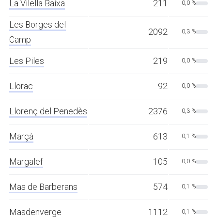
La Vilella Baixa
211
0,0 %
Les Borges del
2092
0,3 %
Camp
Les Piles
219
0,0 %
Llorac
92
0,0 %
Llorenç del Penedès
2376
0,3 %
Marçà
613
0,1 %
Margalef
105
0,0 %
Mas de Barberans
574
0,1 %
Masdenverge
1112
0,1 %