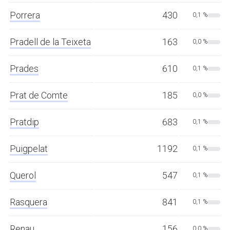
Porrera
430
0,1 %
Pradell de la Teixeta
163
0,0 %
Prades
610
0,1 %
Prat de Comte
185
0,0 %
Pratdip
683
0,1 %
Puigpelat
1192
0,1 %
Querol
547
0,1 %
Rasquera
841
0,1 %
Renau
156
0,0 %