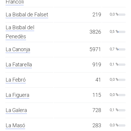
Francolí
La Bisbal de Falset
219
0,0 %
La Bisbal del
3826
0,5 %
Penedès
La Canonja
5971
0,7 %
La Fatarella
919
0,1 %
La Febró
41
0,0 %
La Figuera
115
0,0 %
La Galera
728
0,1 %
La Masó
283
0,0 %