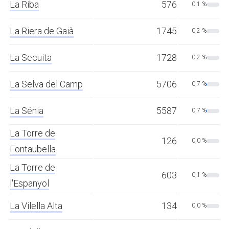
La Riba
576
0,1 %
La Riera de Gaià
1745
0,2 %
La Secuita
1728
0,2 %
La Selva del Camp
5706
0,7 %
La Sénia
5587
0,7 %
La Torre de
126
0,0 %
Fontaubella
La Torre de
603
0,1 %
l'Espanyol
La Vilella Alta
134
0,0 %