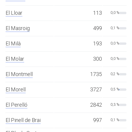
El Lloar
113
0,0 %
El Masroig
499
0,1 %
El Milà
193
0,0 %
El Molar
300
0,0 %
El Montmell
1735
0,2 %
El Morell
3727
0,5 %
El Perelló
2842
0,3 %
El Pinell de Brai
997
0,1 %