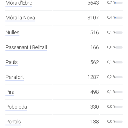
Móra d'Ebre
5643
0,7 %
Móra la Nova
3107
0,4 %
Nulles
516
0,1 %
Passanant i Belltall
166
0,0 %
Paüls
562
0,1 %
Perafort
1287
0,2 %
Pira
498
0,1 %
Poboleda
330
0,0 %
Pontils
138
0,0 %