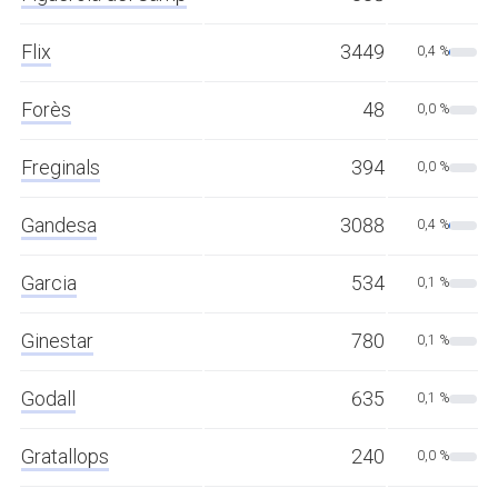
Flix
3449
0,4 %
Forès
48
0,0 %
Freginals
394
0,0 %
Gandesa
3088
0,4 %
Garcia
534
0,1 %
Ginestar
780
0,1 %
Godall
635
0,1 %
Gratallops
240
0,0 %