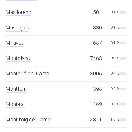
Masllorenç
504
0,1 %
Maspujols
830
0,1 %
Miravet
687
0,1 %
Montblanc
7468
0,9 %
Montbrió del Camp
3006
0,4 %
Montferri
398
0,0 %
Mont-ral
169
0,0 %
Mont-roig del Camp
12.811
1,6 %