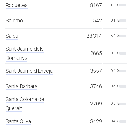
Roquetes
8167
1,0 %
Salomó
542
0,1 %
Salou
28.314
3,4 %
Sant Jaume dels
2665
0,3 %
Domenys
Sant Jaume d'Enveja
3557
0,4 %
Santa Bàrbara
3746
0,5 %
Santa Coloma de
2709
0,3 %
Queralt
Santa Oliva
3429
0,4 %