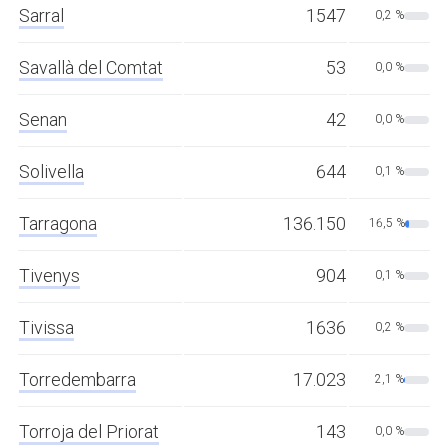
Sarral
1547
0,2 %
Savallà del Comtat
53
0,0 %
Senan
42
0,0 %
Solivella
644
0,1 %
Tarragona
136.150
16,5 %
Tivenys
904
0,1 %
Tivissa
1636
0,2 %
Torredembarra
17.023
2,1 %
Torroja del Priorat
143
0,0 %