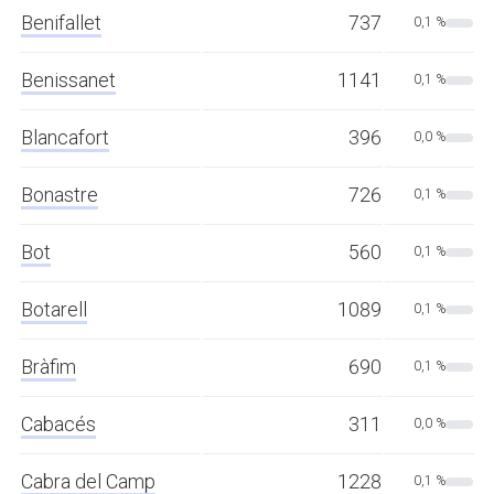
Benifallet
737
0,1 %
Benissanet
1141
0,1 %
Blancafort
396
0,0 %
Bonastre
726
0,1 %
Bot
560
0,1 %
Botarell
1089
0,1 %
Bràfim
690
0,1 %
Cabacés
311
0,0 %
Cabra del Camp
1228
0,1 %