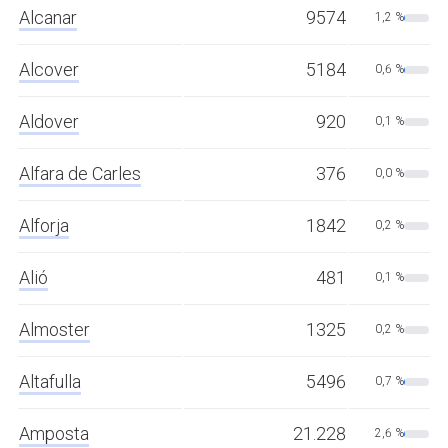
Alcanar
9574
1,2 %
Alcover
5184
0,6 %
Aldover
920
0,1 %
Alfara de Carles
376
0,0 %
Alforja
1842
0,2 %
Alió
481
0,1 %
Almoster
1325
0,2 %
Altafulla
5496
0,7 %
Amposta
21.228
2,6 %