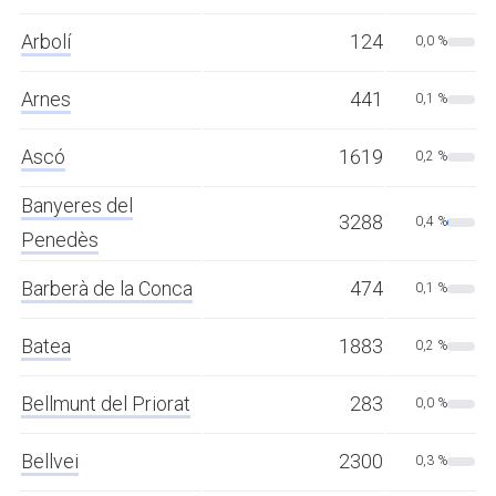
Arbolí
124
0,0 %
Arnes
441
0,1 %
Ascó
1619
0,2 %
Banyeres del
3288
0,4 %
Penedès
Barberà de la Conca
474
0,1 %
Batea
1883
0,2 %
Bellmunt del Priorat
283
0,0 %
Bellvei
2300
0,3 %