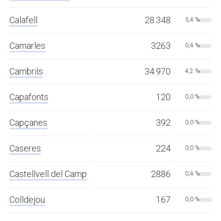
Calafell
28.348
3,4 %
Camarles
3263
0,4 %
Cambrils
34.970
4,2 %
Capafonts
120
0,0 %
Capçanes
392
0,0 %
Caseres
224
0,0 %
Castellvell del Camp
2886
0,4 %
Colldejou
167
0,0 %