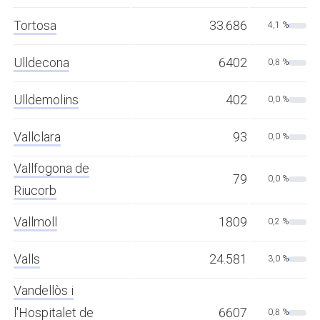
Tortosa
33.686
4,1 %
Ulldecona
6402
0,8 %
Ulldemolins
402
0,0 %
Vallclara
93
0,0 %
Vallfogona de
79
0,0 %
Riucorb
Vallmoll
1809
0,2 %
Valls
24.581
3,0 %
Vandellòs i
l'Hospitalet de
6607
0,8 %