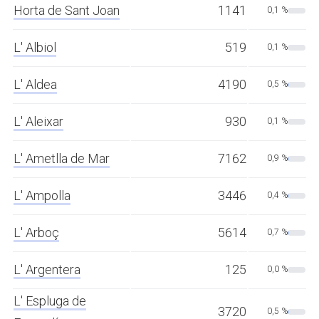
Horta de Sant Joan
1141
0,1 %
L' Albiol
519
0,1 %
L' Aldea
4190
0,5 %
L' Aleixar
930
0,1 %
L' Ametlla de Mar
7162
0,9 %
L' Ampolla
3446
0,4 %
L' Arboç
5614
0,7 %
L' Argentera
125
0,0 %
L' Espluga de
3720
0,5 %