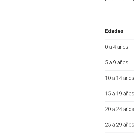
Edades
0 a 4 años
5 a 9 años
10 a 14 año
15 a 19 año
20 a 24 año
25 a 29 año