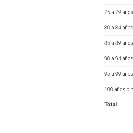
75 a 79 año
80 a 84 año
85 a 89 año
90 a 94 año
95 a 99 año
100 años o 
Total