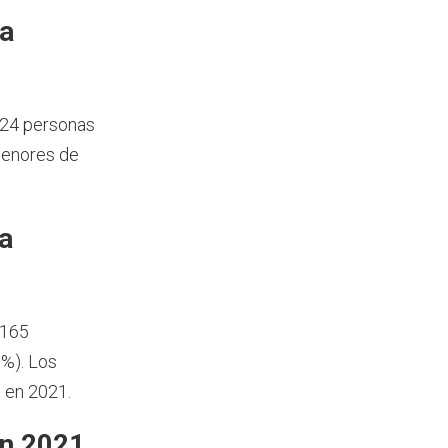
ía
 24 personas
menores de
a
 165
 %). Los
 en 2021.
en 2021