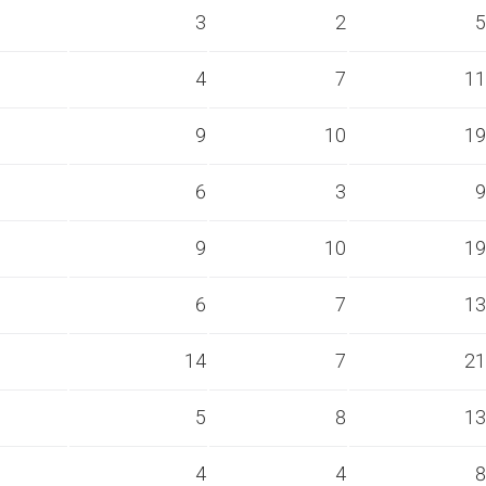
s
3
2
5
s
4
7
11
s
9
10
19
s
6
3
9
s
9
10
19
s
6
7
13
s
14
7
21
s
5
8
13
s
4
4
8