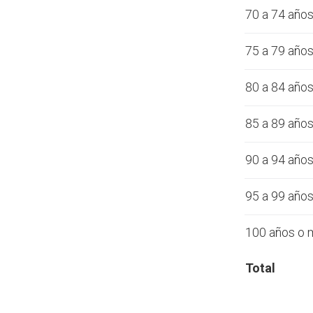
70 a 74 año
75 a 79 año
80 a 84 año
85 a 89 año
90 a 94 año
95 a 99 año
100 años o 
Total