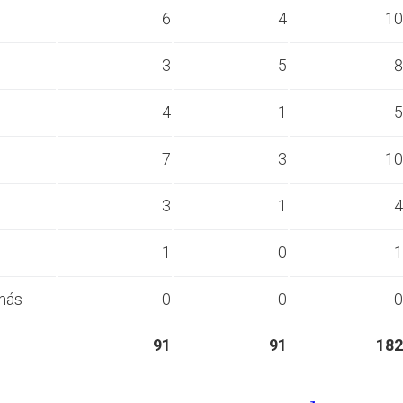
s
6
4
10
s
3
5
8
s
4
1
5
s
7
3
10
s
3
1
4
s
1
0
1
más
0
0
0
91
91
182