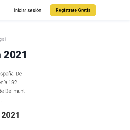
Iniciar sesión
Regístrate Gratis
gell
n 2021
España. De
enía 182
de Bellmunt
1.
n 2021