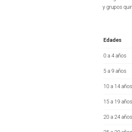
y grupos qui
Edades
0 a 4 años
5 a 9 años
10 a 14 año
15 a 19 año
20 a 24 año