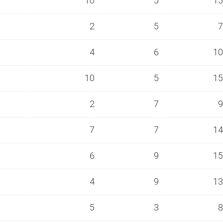
s
10
5
15
s
2
5
7
s
4
6
10
s
10
5
15
s
2
7
9
s
7
7
14
s
6
9
15
s
4
9
13
s
5
3
8