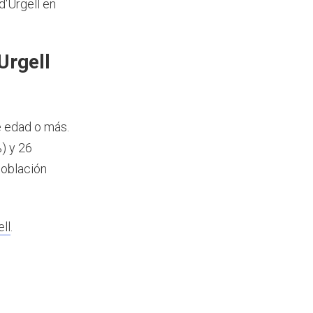
d'Urgell en
Urgell
e edad o más.
) y 26
población
ll
.