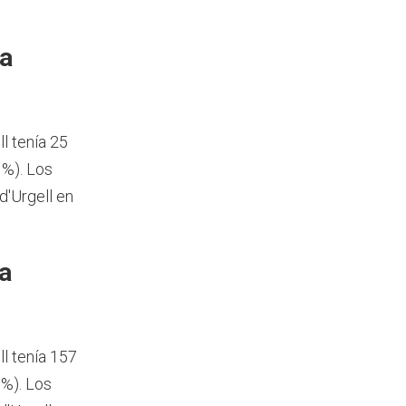
ía
l tenía 25
 %). Los
d'Urgell en
a
l tenía 157
 %). Los