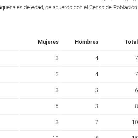
nquenales de edad, de acuerdo con el Censo de Población
Mujeres
Hombres
Total
3
4
7
3
4
7
s
3
3
6
s
5
3
8
s
3
7
10