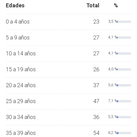
Edades
Total
%
0 a 4 años
23
3,5 %
5 a 9 años
27
4,1 %
10 a 14 años
27
4,1 %
15 a 19 años
26
4,0 %
20 a 24 años
37
5,6 %
25 a 29 años
47
7,1 %
30 a 34 años
36
5,5 %
35 a 39 años
54
8,2 %