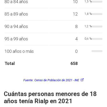
80 a 84 años
10
1,5 %
85 a 89 años
12
1,8 %
90 a 94 años
8
1,2 %
95 a 99 años
4
0,6 %
100 años o más
0
Total
658
Fuente:
Censo de Población de 2021 - INE
Cuántas personas menores de 18
años tenía Rialp en 2021