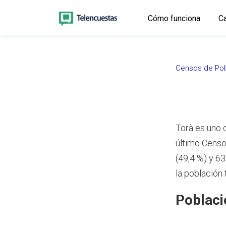
Cómo funciona
Ca
Censos de Pob
Torà es uno 
último Censo
(49,4 %) y 6
la población 
Poblaci