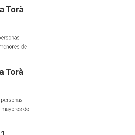
a Torà
 personas
 menores de
a Torà
1 personas
s mayores de
21