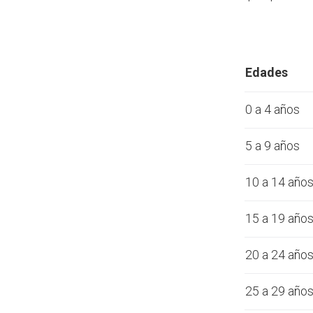
Edades
0 a 4 años
5 a 9 años
10 a 14 año
15 a 19 año
20 a 24 año
25 a 29 año