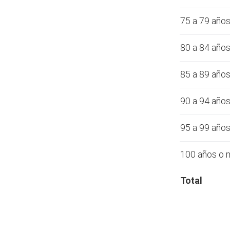
75 a 79 año
80 a 84 año
85 a 89 año
90 a 94 año
95 a 99 año
100 años o 
Total