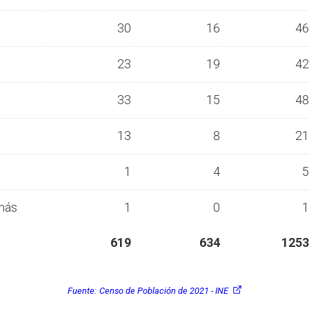
s
30
16
46
s
23
19
42
s
33
15
48
s
13
8
21
s
1
4
5
más
1
0
1
619
634
1253
Fuente:
Censo de Población de 2021 - INE