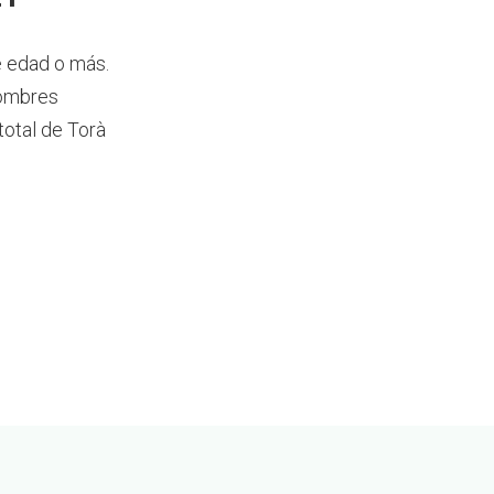
e edad o más.
hombres
total de Torà