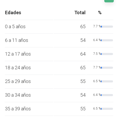
Edades
Total
%
0 a 5 años
65
7.7 %
6 a 11 años
54
6.4 %
12 a 17 años
64
7.5 %
18 a 24 años
65
7.7 %
25 a 29 años
55
6.5 %
30 a 34 años
54
6.4 %
35 a 39 años
55
6.5 %