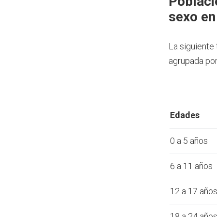
Poblaci
sexo en
La siguiente
agrupada por
Edades
0 a 5 años
6 a 11 años
12 a 17 año
18 a 24 año