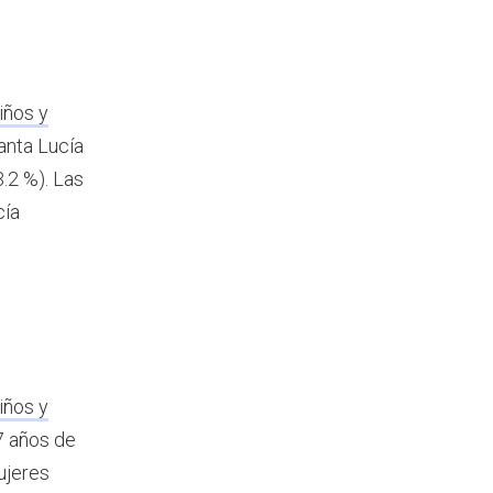
iños y
anta Lucía
.2 %). Las
cía
iños y
7 años de
ujeres