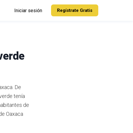
Iniciar sesión
Regístrate Gratis
verde
axaca. De
verde tenía
habitantes de
 de Oaxaca