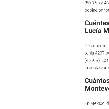
(50.3 %) y 4
población to
Cuántas
Lucía M
De acuerdo c
tenía 4237 p
(45.9 %). Lo
la población
Cuántos
Montev
En México, d