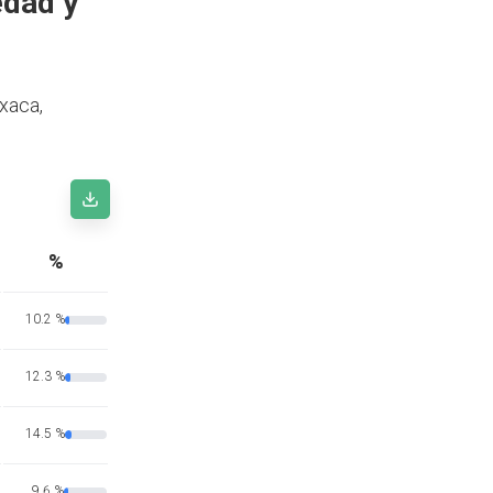
edad y
xaca,
%
10.2 %
12.3 %
14.5 %
9.6 %