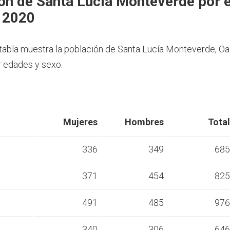
ón de Santa Lucía Monteverde por 
 2020
 tabla muestra la población de Santa Lucía Monteverde, Oa
 edades y sexo.
Mujeres
Hombres
Total
336
349
685
371
454
825
s
491
485
976
s
340
306
646