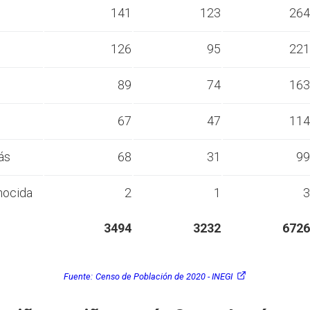
s
141
123
264
s
126
95
221
s
89
74
163
s
67
47
114
ás
68
31
99
nocida
2
1
3
3494
3232
6726
Fuente:
Censo de Población de 2020 - INEGI