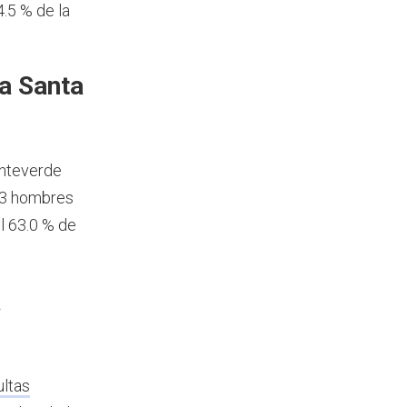
.5 % de la
a Santa
onteverde
43 hombres
l 63.0 % de
a
ultas