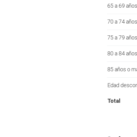
65 a 69 año
70 a 74 año
75 a 79 año
80 a 84 año
85 años o m
Edad desco
Total