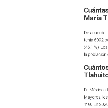
Cuántas
María T
De acuerdo c
tenía 6092 p
(46.1 %). Lo
la población
Cuántos
Tlahuit
En México, d
Mayores
, l
más.
En 2020