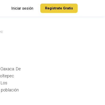
Iniciar sesión
Regístrate Gratis
ec
e Oaxaca. De
toltepec
 Los
a población