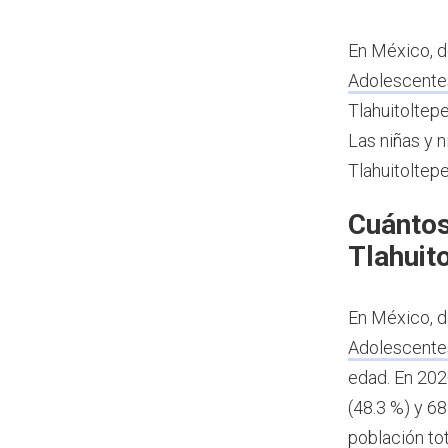
En México, d
Adolescente
Tlahuitoltepe
Las niñas y n
Tlahuitoltep
Cuántos
Tlahuit
En México, d
Adolescente
edad.
En 202
(48.3 %) y 6
población to