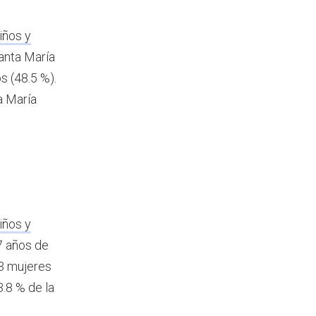
iños y
anta María
s (48.5 %).
a María
iños y
7 años de
43 mujeres
.8 % de la