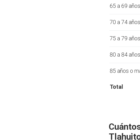
65 a 69 año
70 a 74 año
75 a 79 año
80 a 84 año
85 años o m
Total
Cuántos
Tlahuit