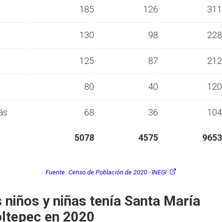
s
185
126
311
s
130
98
228
s
125
87
212
s
80
40
120
ás
68
36
104
5078
4575
9653
Fuente:
Censo de Población de 2020 - INEGI
 niños y niñas tenía Santa María
oltepec en 2020