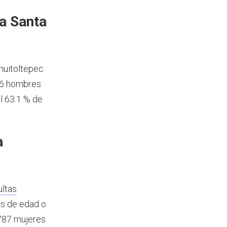
a Santa
huitoltepec
06 hombres
l 63.1 % de
a
ultas
os de edad o
 787 mujeres