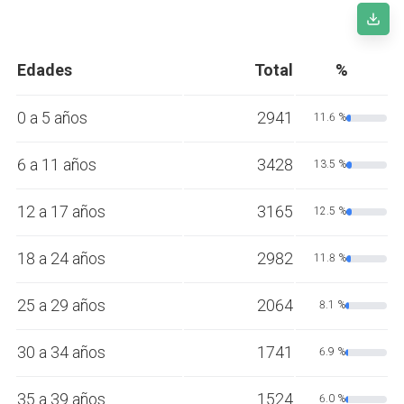
Edades
Total
%
0 a 5 años
2941
11.6 %
6 a 11 años
3428
13.5 %
12 a 17 años
3165
12.5 %
18 a 24 años
2982
11.8 %
25 a 29 años
2064
8.1 %
30 a 34 años
1741
6.9 %
35 a 39 años
1524
6.0 %