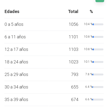
Edades
Total
%
0 a 5 años
1056
10.4 %
6 a 11 años
1101
10.8 %
12 a 17 años
1103
10.8 %
18 a 24 años
1023
10.1 %
25 a 29 años
793
7.8 %
30 a 34 años
655
6.4 %
35 a 39 años
674
6.6 %