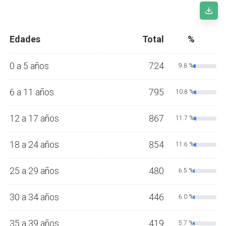
Edades
Total
%
0 a 5 años
724
9.8 %
6 a 11 años
795
10.8 %
12 a 17 años
867
11.7 %
18 a 24 años
854
11.6 %
25 a 29 años
480
6.5 %
30 a 34 años
446
6.0 %
35 a 39 años
419
5.7 %