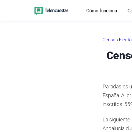
Cómo funciona
Ca
Censos Electo
Censo
Paradas es un
España.
Al p
inscritos: 55
La siguiente 
Andalucía du