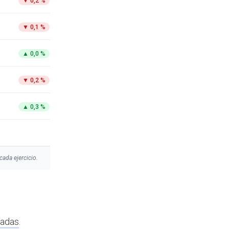
▼
0,2 %
▼
0,1 %
▲
0,0 %
▼
0,2 %
▲
0,3 %
cada ejercicio.
radas
.