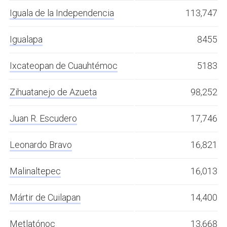
Iguala de la Independencia
113,747
Igualapa
8455
Ixcateopan de Cuauhtémoc
5183
Zihuatanejo de Azueta
98,252
Juan R. Escudero
17,746
Leonardo Bravo
16,821
Malinaltepec
16,013
Mártir de Cuilapan
14,400
Metlatónoc
13,668