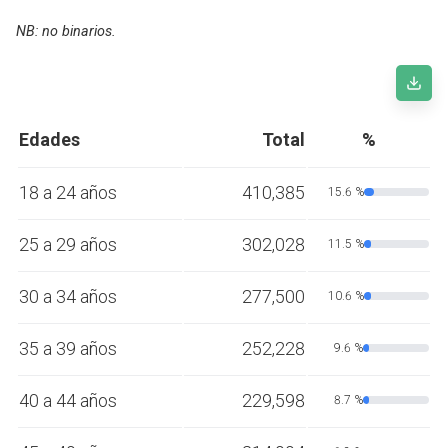
NB: no binarios.
Edades
Total
%
18 a 24 años
410,385
15.6 %
25 a 29 años
302,028
11.5 %
30 a 34 años
277,500
10.6 %
35 a 39 años
252,228
9.6 %
40 a 44 años
229,598
8.7 %