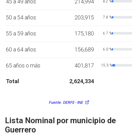
45 a 49 años
214,994
8.2 %
50 a 54 años
203,915
7.8 %
55 a 59 años
175,180
6.7 %
60 a 64 años
156,689
6.0 %
65 años o más
401,817
15.3 %
Total
2,624,334
Fuente:
DERFE - INE
Lista Nominal por municipio de
Guerrero