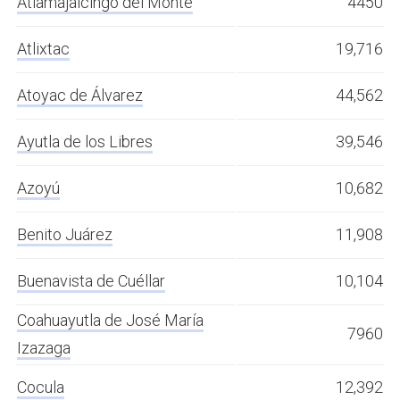
Atlamajalcingo del Monte
4450
Atlixtac
19,716
Atoyac de Álvarez
44,562
Ayutla de los Libres
39,546
Azoyú
10,682
Benito Juárez
11,908
Buenavista de Cuéllar
10,104
Coahuayutla de José María
7960
Izazaga
Cocula
12,392