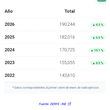
Año
Total
2026
190,244
▲
4.5 %
2025
182,016
▲
6.6 %
2024
170,725
▲
10.1 %
2023
155,055
▲
8.0 %
2022
143,610
* Datos correspondientes al primer cierre de enero de cada ejercicio.
Fuente:
DERFE - INE