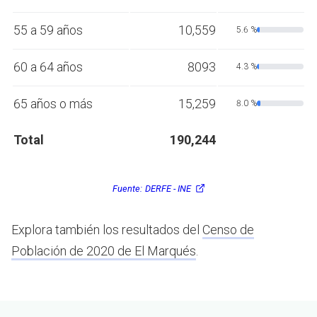
55 a 59 años
10,559
5.6 %
60 a 64 años
8093
4.3 %
65 años o más
15,259
8.0 %
Total
190,244
Fuente:
DERFE - INE
Explora también los resultados del
Censo de
Población de 2020 de El Marqués
.