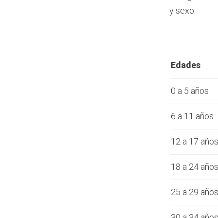
y sexo.
Edades
0 a 5 años
6 a 11 años
12 a 17 año
18 a 24 año
25 a 29 año
30 a 34 año