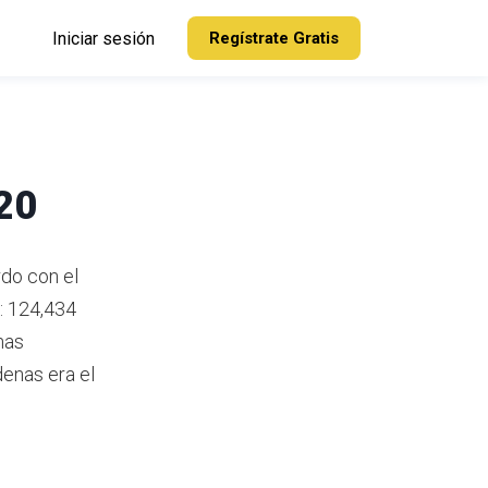
Iniciar sesión
Regístrate Gratis
20
do con el
: 124,434
nas
denas era el