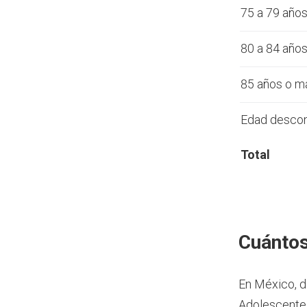
75 a 79 año
80 a 84 año
85 años o m
Edad desco
Total
Cuántos
En México, d
Adolescente