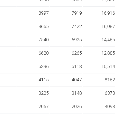
s
8997
7919
16,916
s
8665
7422
16,087
s
7540
6925
14,465
s
6620
6265
12,885
s
5396
5118
10,514
s
4115
4047
8162
s
3225
3148
6373
s
2067
2026
4093