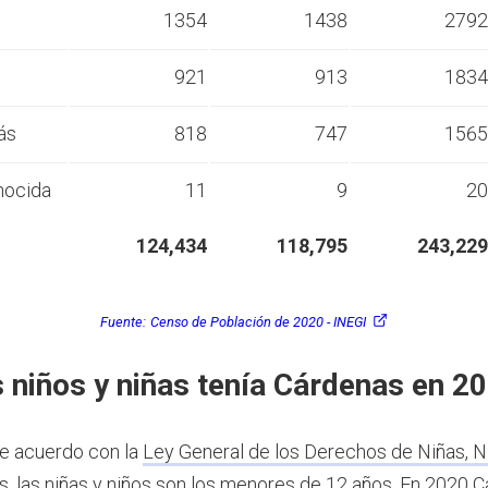
s
1354
1438
2792
s
921
913
1834
ás
818
747
1565
nocida
11
9
20
124,434
118,795
243,229
Fuente:
Censo de Población de 2020 - INEGI
 niños y niñas tenía Cárdenas en 2
e acuerdo con la
Ley General de los Derechos de Niñas, N
s
, las niñas y niños son los menores de 12 años.
En 2020 C