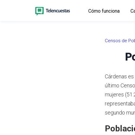
Cómo funciona
Ca
Censos de Pob
P
Cárdenas es 
último Censo
mujeres (51.
representaba
segundo mun
Poblaci