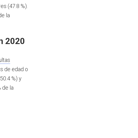
es (47.8 %).
e la
n 2020
ultas
os de edad o
50.4 %) y
 de la