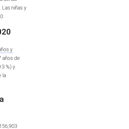
. Las niñas y
0.
020
iños y
7 años de
.3 %) y
 la
a
 156,903