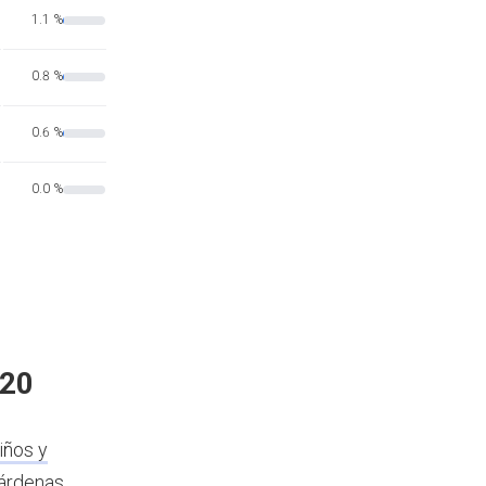
1.1 %
0.8 %
0.6 %
0.0 %
020
iños y
árdenas