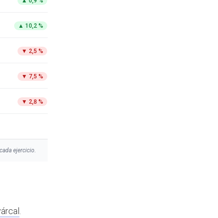
▲
0,9 %
▲
10,2 %
▼
2,5 %
▼
7,5 %
▼
2,8 %
cada ejercicio.
árcal
.