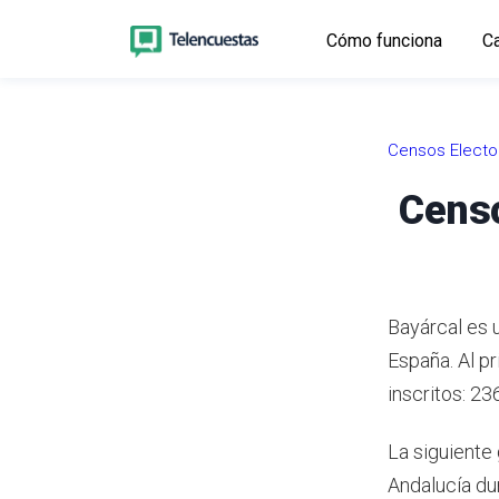
Cómo funciona
Ca
Censos Electo
Censo
Bayárcal es 
España.
Al p
inscritos: 23
La siguiente 
Andalucía du