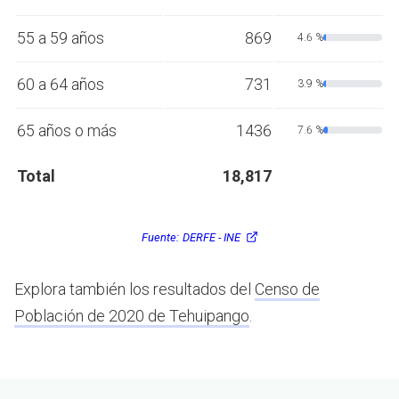
55 a 59 años
869
4.6 %
60 a 64 años
731
3.9 %
65 años o más
1436
7.6 %
Total
18,817
Fuente:
DERFE - INE
Explora también los resultados del
Censo de
Población de 2020 de Tehuipango
.