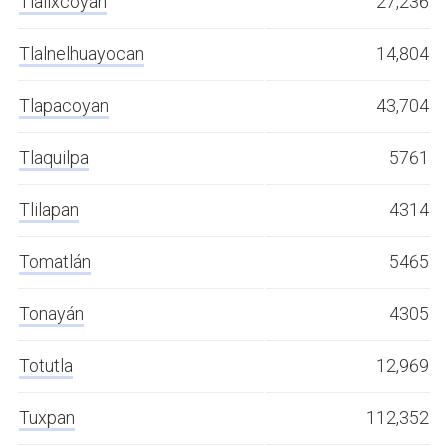
Tlalixcoyan
27,236
Tlalnelhuayocan
14,804
Tlapacoyan
43,704
Tlaquilpa
5761
Tlilapan
4314
Tomatlán
5465
Tonayán
4305
Totutla
12,969
Tuxpan
112,352