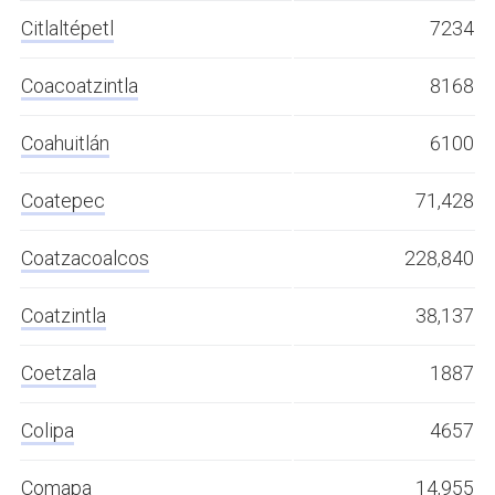
Citlaltépetl
7234
Coacoatzintla
8168
Coahuitlán
6100
Coatepec
71,428
Coatzacoalcos
228,840
Coatzintla
38,137
Coetzala
1887
Colipa
4657
Comapa
14,955