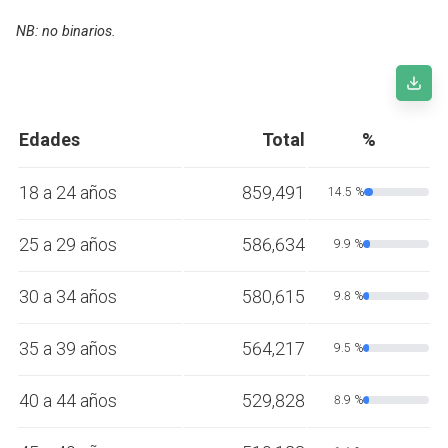
NB: no binarios.
Edades
Total
%
18 a 24 años
859,491
14.5 %
25 a 29 años
586,634
9.9 %
30 a 34 años
580,615
9.8 %
35 a 39 años
564,217
9.5 %
40 a 44 años
529,828
8.9 %