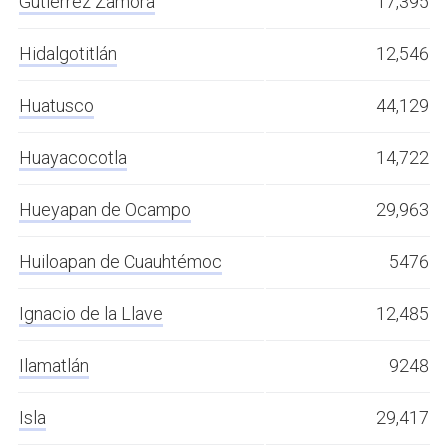
Gutiérrez Zamora
17,395
Hidalgotitlán
12,546
Huatusco
44,129
Huayacocotla
14,722
Hueyapan de Ocampo
29,963
Huiloapan de Cuauhtémoc
5476
Ignacio de la Llave
12,485
Ilamatlán
9248
Isla
29,417