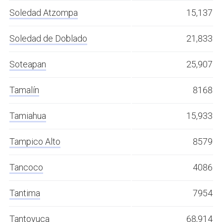
Soledad Atzompa
15,137
Soledad de Doblado
21,833
Soteapan
25,907
Tamalín
8168
Tamiahua
15,933
Tampico Alto
8579
Tancoco
4086
Tantima
7954
Tantoyuca
68,914