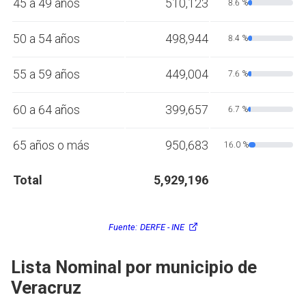
45 a 49 años
510,123
8.6 %
50 a 54 años
498,944
8.4 %
55 a 59 años
449,004
7.6 %
60 a 64 años
399,657
6.7 %
65 años o más
950,683
16.0 %
Total
5,929,196
Fuente:
DERFE - INE
Lista Nominal por municipio de
Veracruz