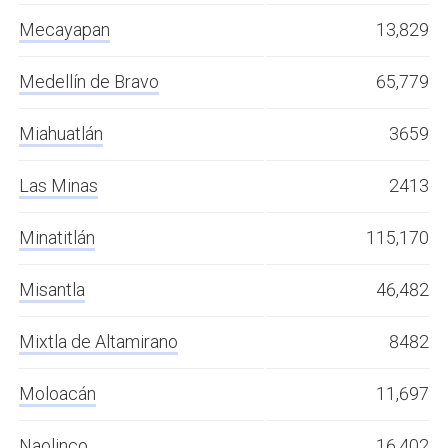
Mecayapan
13,829
Medellín de Bravo
65,779
Miahuatlán
3659
Las Minas
2413
Minatitlán
115,170
Misantla
46,482
Mixtla de Altamirano
8482
Moloacán
11,697
Naolinco
16,402