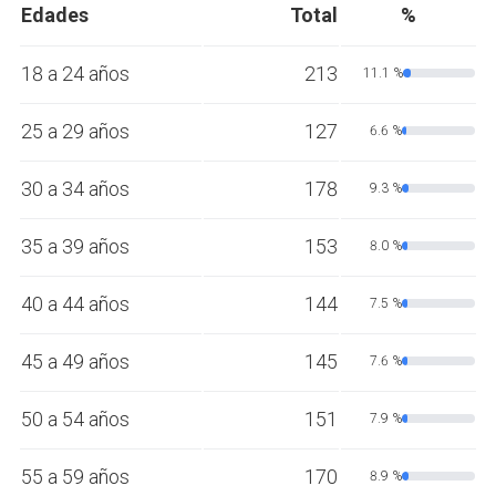
Edades
Total
%
18 a 24 años
213
11.1 %
25 a 29 años
127
6.6 %
30 a 34 años
178
9.3 %
35 a 39 años
153
8.0 %
40 a 44 años
144
7.5 %
45 a 49 años
145
7.6 %
50 a 54 años
151
7.9 %
55 a 59 años
170
8.9 %